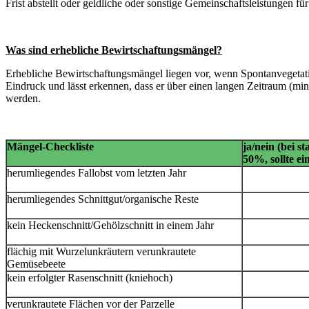
Frist abstellt oder geldliche oder sonstige Gemeinschaftsleistungen für
Was sind erhebliche Bewirtschaftungsmängel?
Erhebliche Bewirtschaftungsmängel liegen vor, wenn Spontanvegetati
Eindruck und lässt erkennen, dass er über einen langen Zeitraum (mind
werden.
Mängel-Checkliste
ja/nein
(bei s
50%, sollte e
herumliegendes Fallobst vom letzten Jahr
herumliegendes Schnittgut/organische Reste
kein Heckenschnitt/Gehölzschnitt in einem Jahr
flächig mit Wurzelunkräutern verunkrautete
Gemüsebeete
kein erfolgter Rasenschnitt (kniehoch)
verunkrautete Flächen vor der Parzelle