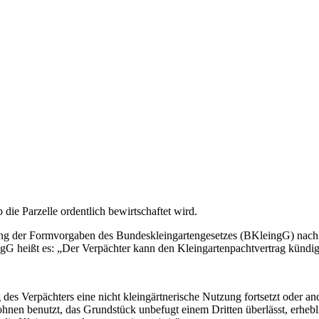
 die Parzelle ordentlich bewirtschaftet wird.
ung der Formvorgaben des Bundeskleingartengesetzes (BKleingG) nach
gG heißt es: „Der Verpächter kann den Kleingartenpachtvertrag kündi
es Verpächters eine nicht kleingärtnerische Nutzung fortsetzt oder and
ohnen benutzt, das Grundstück unbefugt einem Dritten überlässt, erheb