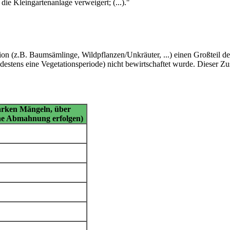
 die Kleingartenanlage verweigert; (...)."
on (z.B. Baumsämlinge, Wildpflanzen/Unkräuter, ...) einen Großteil d
estens eine Vegetationsperiode) nicht bewirtschaftet wurde. Dieser Zust
tarken Mängeln, über
ine Abmahnung erfolgen)