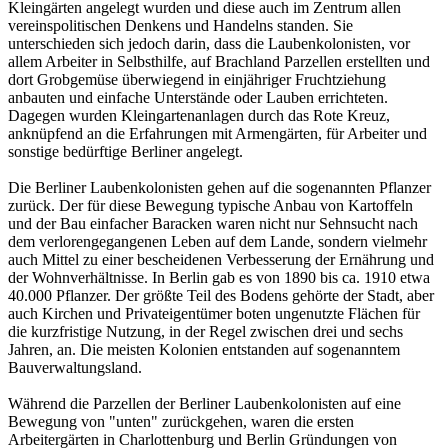
Kleingärten angelegt wurden und diese auch im Zentrum allen
vereinspolitischen Denkens und Handelns standen. Sie
unterschieden sich jedoch darin, dass die Laubenkolonisten, vor
allem Arbeiter in Selbsthilfe, auf Brachland Parzellen erstellten und
dort Grobgemüse überwiegend in einjähriger Fruchtziehung
anbauten und einfache Unterstände oder Lauben errichteten.
Dagegen wurden Kleingartenanlagen durch das Rote Kreuz,
anknüpfend an die Erfahrungen mit Armengärten, für Arbeiter und
sonstige bedürftige Berliner angelegt.
Die Berliner Laubenkolonisten gehen auf die sogenannten Pflanzer
zurück. Der für diese Bewegung typische Anbau von Kartoffeln
und der Bau einfacher Baracken waren nicht nur Sehnsucht nach
dem verlorengegangenen Leben auf dem Lande, sondern vielmehr
auch Mittel zu einer bescheidenen Verbesserung der Ernährung und
der Wohnverhältnisse. In Berlin gab es von 1890 bis ca. 1910 etwa
40.000 Pflanzer. Der größte Teil des Bodens gehörte der Stadt, aber
auch Kirchen und Privateigentümer boten ungenutzte Flächen für
die kurzfristige Nutzung, in der Regel zwischen drei und sechs
Jahren, an. Die meisten Kolonien entstanden auf sogenanntem
Bauverwaltungsland.
Während die Parzellen der Berliner Laubenkolonisten auf eine
Bewegung von "unten" zurückgehen, waren die ersten
Arbeitergärten in Charlottenburg und Berlin Gründungen von