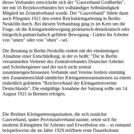
dieses Verbandes entwickelte sich der "Gauverband Großberlin",
der mit 16 Bezirksverbänden bei vollständiger Selbständigkeit
Mitglied im Zentralverband wurde. Der "Gauverband" führte dann
auch Pfingsten 1921 den ersten Reichskleingartentag in Berlin-
Neukölln durch. Bei diesem Verbandstag ging es im Kern um die
Frage, ob die Kleingartenbewegung proletarisch-demokratisch oder
bürgerlich-patriarchalisch geführte Bewegung - Gärten für Arbeiter
von "unten" oder von "oben" - sei.
Die Beratung in Berlin-Neukölln endete mit der einstimmigen
Annahme einer Entschließung, in der es heißt: "Die in Berlin
versammelten Vertreter des Zentralverbandes Deutscher Arbeiter
und Schrebergärtner und der noch nicht zentral
zusammengeschlossenen Verbände und Vereine fordern einmütig
den Zusammenschluß sämtlicher Kleingartenoranisationen zu einem
einheitlich geleiteten "Reichsverband der Kleingartenvereine
Deutschlands". Die endgültige Annahme der Satzung sollte am 14.
August 1921 in Bremen erfolgen.
Die Berliner Kleingartenorganisation, die sich zunächst
Gauverband, später Provinzialverband nannte, setzte sich für
moderne Kleingärten für Arbeiter und Erwerbslose ein – so entstand
beispielsweise die im Jahre 1929 eröffnete erste Dauerkolonie