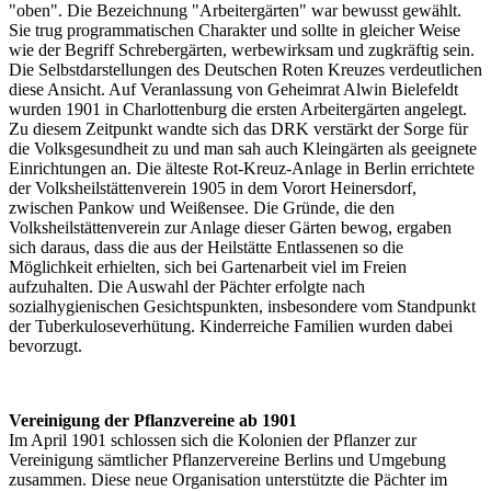
"oben". Die Bezeichnung "Arbeitergärten" war bewusst gewählt.
Sie trug programmatischen Charakter und sollte in gleicher Weise
wie der Begriff Schrebergärten, werbewirksam und zugkräftig sein.
Die Selbstdarstellungen des Deutschen Roten Kreuzes verdeutlichen
diese Ansicht. Auf Veranlassung von Geheimrat Alwin Bielefeldt
wurden 1901 in Charlottenburg die ersten Arbeitergärten angelegt.
Zu diesem Zeitpunkt wandte sich das DRK verstärkt der Sorge für
die Volksgesundheit zu und man sah auch Kleingärten als geeignete
Einrichtungen an. Die älteste Rot-Kreuz-Anlage in Berlin errichtete
der Volksheilstättenverein 1905 in dem Vorort Heinersdorf,
zwischen Pankow und Weißensee. Die Gründe, die den
Volksheilstättenverein zur Anlage dieser Gärten bewog, ergaben
sich daraus, dass die aus der Heilstätte Entlassenen so die
Möglichkeit erhielten, sich bei Gartenarbeit viel im Freien
aufzuhalten. Die Auswahl der Pächter erfolgte nach
sozialhygienischen Gesichtspunkten, insbesondere vom Standpunkt
der Tuberkuloseverhütung. Kinderreiche Familien wurden dabei
bevorzugt.
Vereinigung der Pflanzvereine ab 1901
Im April 1901 schlossen sich die Kolonien der Pflanzer zur
Vereinigung sämtlicher Pflanzervereine Berlins und Umgebung
zusammen. Diese neue Organisation unterstützte die Pächter im