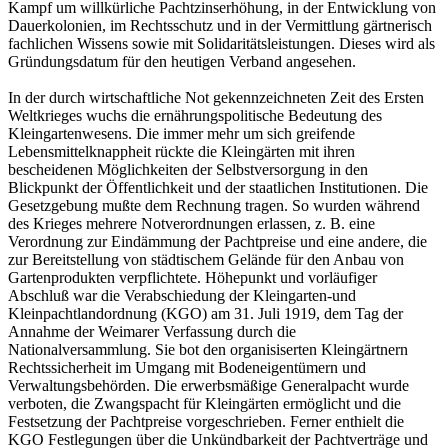
Kampf um willkürliche Pachtzinserhöhung, in der Entwicklung von
Dauerkolonien, im Rechtsschutz und in der Vermittlung gärtnerisch
fachlichen Wissens sowie mit Solidaritätsleistungen. Dieses wird als
Gründungsdatum für den heutigen Verband angesehen.
In der durch wirtschaftliche Not gekennzeichneten Zeit des Ersten
Weltkrieges wuchs die ernährungspolitische Bedeutung des
Kleingartenwesens. Die immer mehr um sich greifende
Lebensmittelknappheit rückte die Kleingärten mit ihren
bescheidenen Möglichkeiten der Selbstversorgung in den
Blickpunkt der Öffentlichkeit und der staatlichen Institutionen. Die
Gesetzgebung mußte dem Rechnung tragen. So wurden während
des Krieges mehrere Notverordnungen erlassen, z. B. eine
Verordnung zur Eindämmung der Pachtpreise und eine andere, die
zur Bereitstellung von städtischem Gelände für den Anbau von
Gartenprodukten verpflichtete. Höhepunkt und vorläufiger
Abschluß war die Verabschiedung der Kleingarten-und
Kleinpachtlandordnung (KGO) am 31. Juli 1919, dem Tag der
Annahme der Weimarer Verfassung durch die
Nationalversammlung. Sie bot den organisiserten Kleingärtnern
Rechtssicherheit im Umgang mit Bodeneigentümern und
Verwaltungsbehörden. Die erwerbsmäßige Generalpacht wurde
verboten, die Zwangspacht für Kleingärten ermöglicht und die
Festsetzung der Pachtpreise vorgeschrieben. Ferner enthielt die
KGO Festlegungen über die Unkündbarkeit der Pachtverträge und