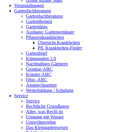
Grüne soziale Stadt
Veranstaltungen
Gartenfachberatung
Gartenfachberatung
Gartenthemen
Gartentipps
Aushang: Gartenseminare
Pflanzenkrankheiten
Übersicht Krankheiten
Pfl. Krankheiten-Finder
Gartenbrief
Klimagarten 2.0
Nachhaltiges Gärtnern
Gemüse-ABC
Kräuter-ABC
Obst -ABC
Ansprechpartner
Weiterbildung / Schulung
Service
Service
Rechtliche Grundlagen
Alles, was Recht ist
Umgang mit Wasser
Umweltprojekte
Das Kleingartenwesen