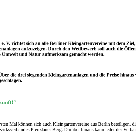
V. richtet sich an alle Berliner Kleingartenvereine mit dem Ziel,
enanlagen aufzuzeigen.
Durch den Wettbewerb soll auch die Öffent
r die Umwelt und Natur aufmerksam gemacht werden.
 Über die drei siegenden Kleingartenanlagen und die Preise hina
geschlagen.
kunft!“
ten Mal können sich auch Kleingartenvereine aus Berlin beteiligen, die
Bezirksverbandes Prenzlauer Berg. Darüber hinaus kann jeder der Verb