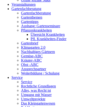
Grüne soziale Stadt
Veranstaltungen
Gartenfachberatung
Gartenfachberatung
Gartenthemen
Gartentipps
Aushang: Gartenseminare
Pflanzenkrankheiten
Übersicht Krankheiten
Pfl. Krankheiten-Finder
Gartenbrief
Klimagarten 2.0
Nachhaltiges Gärtnern
Gemüse-ABC
Kräuter-ABC
Obst -ABC
Ansprechpartner
Weiterbildung / Schulung
Service
Service
Rechtliche Grundlagen
Alles, was Recht ist
Umgang mit Wasser
Umweltprojekte
Das Kleingartenwesen