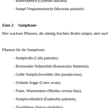
- Blutweiderich (Lythrum salicaria)
- Sumpf-Vergissmeinnicht (Myosotis palustris)
Zone 2
:
Sumpfzone
Hier wachsen Pflanzen, die ständig feuchten Boden mögen, aber auch
Pflanzen für die Sumpfzone:
- Sumpfcalla (Calla palustris),
- Brennender Hahnenfuß (Ranunculus flammula),
- Gelbe Sumpfschwertlilie (Iris pseudacorus),
- Schlank-Segge (Carex acuta),
- Franz. Wasserminze (Mentha cervina blau),
- Sumpfwolfsmilch (Euphorbia palustris),
- Zwergbinse (Juncus ensifolius),