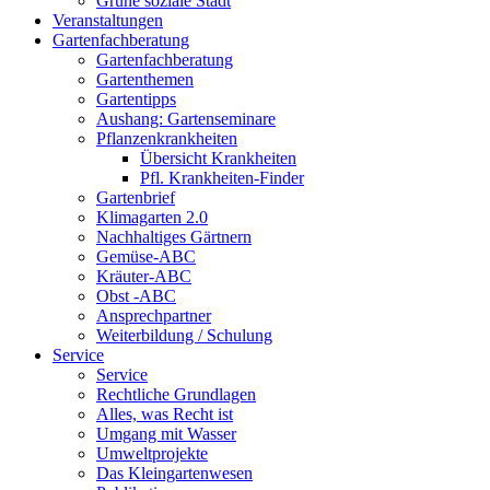
Grüne soziale Stadt
Veranstaltungen
Gartenfachberatung
Gartenfachberatung
Gartenthemen
Gartentipps
Aushang: Gartenseminare
Pflanzenkrankheiten
Übersicht Krankheiten
Pfl. Krankheiten-Finder
Gartenbrief
Klimagarten 2.0
Nachhaltiges Gärtnern
Gemüse-ABC
Kräuter-ABC
Obst -ABC
Ansprechpartner
Weiterbildung / Schulung
Service
Service
Rechtliche Grundlagen
Alles, was Recht ist
Umgang mit Wasser
Umweltprojekte
Das Kleingartenwesen