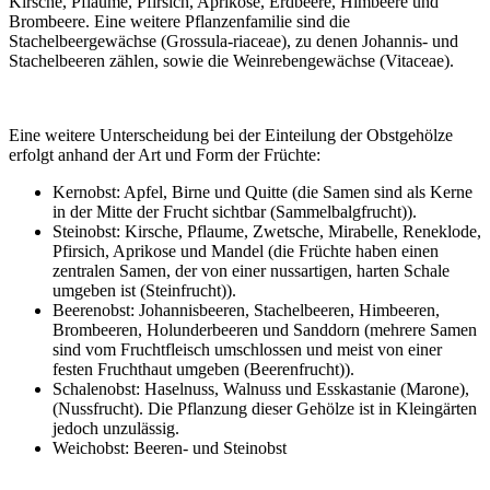
Kirsche, Pflaume, Pfirsich, Aprikose, Erdbeere, Himbeere und
Brombeere. Eine weitere Pflanzenfamilie sind die
Stachelbeergewächse (Grossula-riaceae), zu denen Johannis- und
Stachelbeeren zählen, sowie die Weinrebengewächse (Vitaceae).
Eine weitere Unterscheidung bei der Einteilung der Obstgehölze
erfolgt anhand der Art und Form der Früchte:
Kernobst: Apfel, Birne und Quitte (die Samen sind als Kerne
in der Mitte der Frucht sichtbar (Sammelbalgfrucht)).
Steinobst: Kirsche, Pflaume, Zwetsche, Mirabelle, Reneklode,
Pfirsich, Aprikose und Mandel (die Früchte haben einen
zentralen Samen, der von einer nussartigen, harten Schale
umgeben ist (Steinfrucht)).
Beerenobst: Johannisbeeren, Stachelbeeren, Himbeeren,
Brombeeren, Holunderbeeren und Sanddorn (mehrere Samen
sind vom Fruchtfleisch umschlossen und meist von einer
festen Fruchthaut umgeben (Beerenfrucht)).
Schalenobst: Haselnuss, Walnuss und Esskastanie (Marone),
(Nussfrucht). Die Pflanzung dieser Gehölze ist in Kleingärten
jedoch unzulässig.
Weichobst: Beeren- und Steinobst