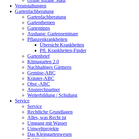
Grüne soziale Stadt
Veranstaltungen
Gartenfachberatung
Gartenfachberatung
Gartenthemen
Gartentipps
Aushang: Gartenseminare
Pflanzenkrankheiten
Übersicht Krankheiten
Pfl. Krankheiten-Finder
Gartenbrief
Klimagarten 2.0
Nachhaltiges Gärtnern
Gemüse-ABC
Kräuter-ABC
Obst -ABC
Ansprechpartner
Weiterbildung / Schulung
Service
Service
Rechtliche Grundlagen
Alles, was Recht ist
Umgang mit Wasser
Umweltprojekte
Das Kleingartenwesen