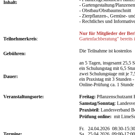
Inhalt:
- Gartengestaltung/Planzene
- Obstbau/Obstbaumschnitt
- Zierpflanzen-, Gemüse- un
- Rechtliches und Informativ
Nur für Mitglieder der Ber
Teilnehmerkreis
:
Gartenfachberatung" bereits 
Die Teilnahme ist kostenlos
Gebühren:
an 5 Tagen, insgesamt 25,5 S
ein Schulungstag mit 6,5 Stu
zwei Schulungstage mit je 7
Dauer:
ein Praxistag mit 3 Stunden 
Online-Prüfung ca. 1 Stunde
Veranstaltungs
orte:
Freitag:
Pflanzenschutzamt 
Samstag/Sonntag
: Landesve
Praxisteil
: Landesverband Be
Prüfung online:
mit LimeS
Fr. 24.04.2026 08:30-15:3
Termine:
Sa. 25.04.2026 09:00-17:0