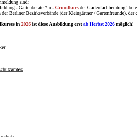
Anmeldung sind:
bildung - Gartenberater*in -
Grundkurs
der Gartenfachberatung" bere
em der Berliner Bezirksverbände (der Kleingärtner / Gartenfreunde), de
dkurses in
2026
ist diese Ausbildung erst
ab Herbst 2026
möglich!
ker
schutzamtes:
nschutz