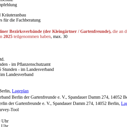
mpfehlung
d Kräuteranbau
es für die Fachberatung
liner Bezirksverbände (der Kleingärtner / Gartenfreunde),
die an 
in
2025
teilgenommen haben
, max. 30
td.
nden - im Pflanzenschutzamt
,5 Stunden - im Landesverband
- im Landesverband
Berlin,
Lageplan
rband Berlin der Gartenfreunde e. V., Spandauer Damm 274, 14052 Be
rlin der Gartenfreunde e. V., Spandauer Damm 274, 14052 Berlin,
La
urvey-Tool
0 Uhr
0 Uhr