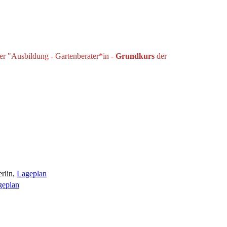
der "Ausbildung - Gartenberater*in -
Grundkurs
der
rlin,
Lageplan
geplan