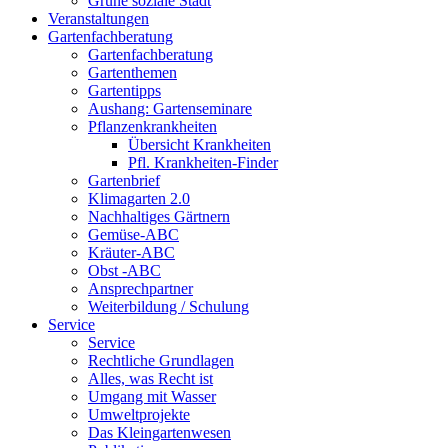
Grüne soziale Stadt
Veranstaltungen
Gartenfachberatung
Gartenfachberatung
Gartenthemen
Gartentipps
Aushang: Gartenseminare
Pflanzenkrankheiten
Übersicht Krankheiten
Pfl. Krankheiten-Finder
Gartenbrief
Klimagarten 2.0
Nachhaltiges Gärtnern
Gemüse-ABC
Kräuter-ABC
Obst -ABC
Ansprechpartner
Weiterbildung / Schulung
Service
Service
Rechtliche Grundlagen
Alles, was Recht ist
Umgang mit Wasser
Umweltprojekte
Das Kleingartenwesen