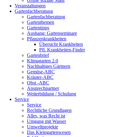
Grüne soziale Stadt
Veranstaltungen
Gartenfachberatung
Gartenfachberatung
Gartenthemen
Gartentipps
Aushang: Gartenseminare
Pflanzenkrankheiten
Übersicht Krankheiten
Pfl. Krankheiten-Finder
Gartenbrief
Klimagarten 2.0
Nachhaltiges Gärtnern
Gemüse-ABC
Kräuter-ABC
Obst -ABC
Ansprechpartner
Weiterbildung / Schulung
Service
Service
Rechtliche Grundlagen
Alles, was Recht ist
Umgang mit Wasser
Umweltprojekte
Das Kleingartenwesen