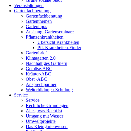
Grüne soziale Stadt
Veranstaltungen
Gartenfachberatung
Gartenfachberatung
Gartenthemen
Gartentipps
Aushang: Gartenseminare
Pflanzenkrankheiten
Übersicht Krankheiten
Pfl. Krankheiten-Finder
Gartenbrief
Klimagarten 2.0
Nachhaltiges Gärtnern
Gemüse-ABC
Kräuter-ABC
Obst -ABC
Ansprechpartner
Weiterbildung / Schulung
Service
Service
Rechtliche Grundlagen
Alles, was Recht ist
Umgang mit Wasser
Umweltprojekte
Das Kleingartenwesen