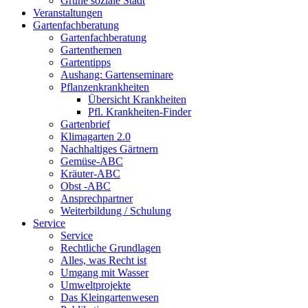
Grüne soziale Stadt
Veranstaltungen
Gartenfachberatung
Gartenfachberatung
Gartenthemen
Gartentipps
Aushang: Gartenseminare
Pflanzenkrankheiten
Übersicht Krankheiten
Pfl. Krankheiten-Finder
Gartenbrief
Klimagarten 2.0
Nachhaltiges Gärtnern
Gemüse-ABC
Kräuter-ABC
Obst -ABC
Ansprechpartner
Weiterbildung / Schulung
Service
Service
Rechtliche Grundlagen
Alles, was Recht ist
Umgang mit Wasser
Umweltprojekte
Das Kleingartenwesen