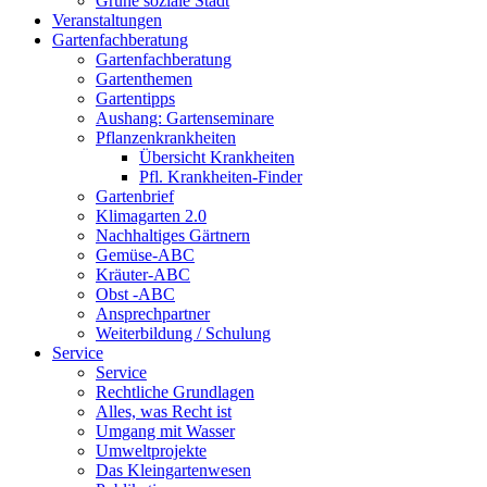
Grüne soziale Stadt
Veranstaltungen
Gartenfachberatung
Gartenfachberatung
Gartenthemen
Gartentipps
Aushang: Gartenseminare
Pflanzenkrankheiten
Übersicht Krankheiten
Pfl. Krankheiten-Finder
Gartenbrief
Klimagarten 2.0
Nachhaltiges Gärtnern
Gemüse-ABC
Kräuter-ABC
Obst -ABC
Ansprechpartner
Weiterbildung / Schulung
Service
Service
Rechtliche Grundlagen
Alles, was Recht ist
Umgang mit Wasser
Umweltprojekte
Das Kleingartenwesen