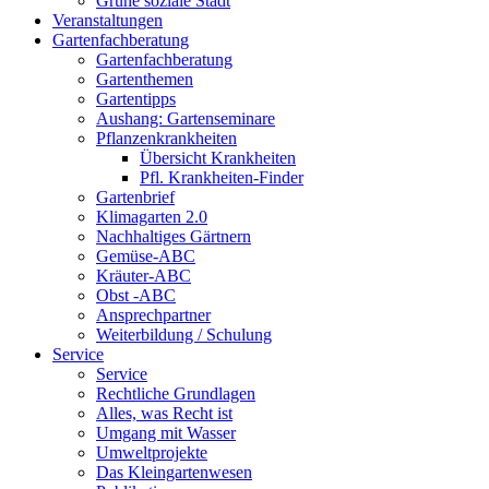
Grüne soziale Stadt
Veranstaltungen
Gartenfachberatung
Gartenfachberatung
Gartenthemen
Gartentipps
Aushang: Gartenseminare
Pflanzenkrankheiten
Übersicht Krankheiten
Pfl. Krankheiten-Finder
Gartenbrief
Klimagarten 2.0
Nachhaltiges Gärtnern
Gemüse-ABC
Kräuter-ABC
Obst -ABC
Ansprechpartner
Weiterbildung / Schulung
Service
Service
Rechtliche Grundlagen
Alles, was Recht ist
Umgang mit Wasser
Umweltprojekte
Das Kleingartenwesen