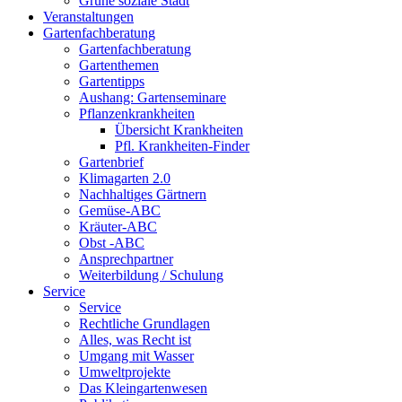
Grüne soziale Stadt
Veranstaltungen
Gartenfachberatung
Gartenfachberatung
Gartenthemen
Gartentipps
Aushang: Gartenseminare
Pflanzenkrankheiten
Übersicht Krankheiten
Pfl. Krankheiten-Finder
Gartenbrief
Klimagarten 2.0
Nachhaltiges Gärtnern
Gemüse-ABC
Kräuter-ABC
Obst -ABC
Ansprechpartner
Weiterbildung / Schulung
Service
Service
Rechtliche Grundlagen
Alles, was Recht ist
Umgang mit Wasser
Umweltprojekte
Das Kleingartenwesen