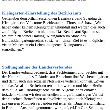
Kleingarten-Klarstellung des Bezirksamts
Gegenüber dem örtlich zuständigen Bezirksverband Spandau der
Kleingärtner e. V. betonte Bezirksstadtrat Thorsten Schatz: „Wir
haben daher keinem Kleingärtner gekündigt und werden dies auch
zukünftig am Breitehorn nicht tun. Das Bezirksamt Spandau steht
weiterhin zu seiner Haltung, Kleingärten im Sinne des
Bundeskleingartengesetzes zu sichern. Unser Ziel ist es, möglichst
vielen Menschen ein Leben im eigenen Kleingarten zu
ermöglichen.“
Stellungnahme des Landesverbandes
Der Landesverband bedauert, dass Pächterinnen und -pächter mit
der Neuordnung des Geländes am Breitehorn ihre Wochenendgärten
und damit auch ihre sozialen Netzwerke verlieren könnten. „Zwar
soll das Areal am Breitehorn renaturiert werden und bleibt Berlin
damit u. a. als Erholungsfläche für die Allgemeinheit erhalten,
trotzdem können wir den materiellen und gefühlsmäßigen Verlust
der einzelnen Betroffenen nachvollziehen, sind doch Kleingärten
aus unseren Mitgliedsverbänden seit jeher als „Bauerwartungsland“
in Berlin in Anspruch genommen worden“, erklärt Gert Schoppa,