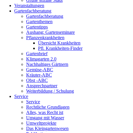
Grüne soziale Stadt
Veranstaltungen
Gartenfachberatung
Gartenfachberatung
Gartenthemen
Gartentipps
Aushang: Gartenseminare
Pflanzenkrankheiten
Übersicht Krankheiten
Pfl. Krankheiten-Finder
Gartenbrief
Klimagarten 2.0
Nachhaltiges Gärtnern
Gemüse-ABC
Kräuter-ABC
Obst -ABC
Ansprechpartner
Weiterbildung / Schulung
Service
Service
Rechtliche Grundlagen
Alles, was Recht ist
Umgang mit Wasser
Umweltprojekte
Das Kleingartenwesen