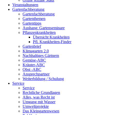
Grüne soziale Stadt
Veranstaltungen
Gartenfachberatung
Gartenfachberatung
Gartenthemen
Gartentipps
Aushang: Gartenseminare
Pflanzenkrankheiten
Übersicht Krankheiten
Pfl. Krankheiten-Finder
Gartenbrief
Klimagarten 2.0
Nachhaltiges Gärtnern
Gemüse-ABC
Kräuter-ABC
Obst -ABC
Ansprechpartner
Weiterbildung / Schulung
Service
Service
Rechtliche Grundlagen
Alles, was Recht ist
Umgang mit Wasser
Umweltprojekte
Das Kleingartenwesen