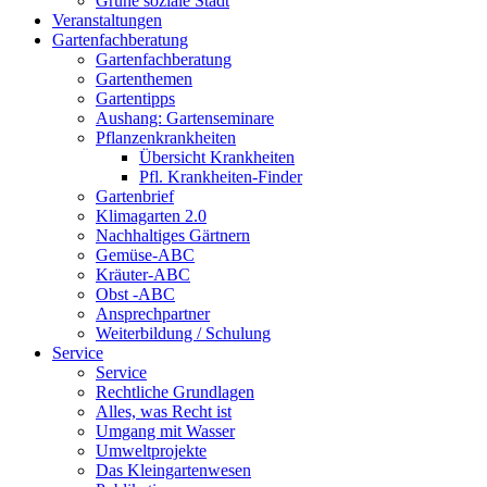
Grüne soziale Stadt
Veranstaltungen
Gartenfachberatung
Gartenfachberatung
Gartenthemen
Gartentipps
Aushang: Gartenseminare
Pflanzenkrankheiten
Übersicht Krankheiten
Pfl. Krankheiten-Finder
Gartenbrief
Klimagarten 2.0
Nachhaltiges Gärtnern
Gemüse-ABC
Kräuter-ABC
Obst -ABC
Ansprechpartner
Weiterbildung / Schulung
Service
Service
Rechtliche Grundlagen
Alles, was Recht ist
Umgang mit Wasser
Umweltprojekte
Das Kleingartenwesen