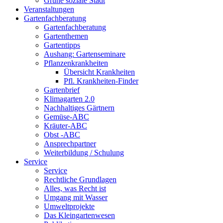
Grüne soziale Stadt
Veranstaltungen
Gartenfachberatung
Gartenfachberatung
Gartenthemen
Gartentipps
Aushang: Gartenseminare
Pflanzenkrankheiten
Übersicht Krankheiten
Pfl. Krankheiten-Finder
Gartenbrief
Klimagarten 2.0
Nachhaltiges Gärtnern
Gemüse-ABC
Kräuter-ABC
Obst -ABC
Ansprechpartner
Weiterbildung / Schulung
Service
Service
Rechtliche Grundlagen
Alles, was Recht ist
Umgang mit Wasser
Umweltprojekte
Das Kleingartenwesen