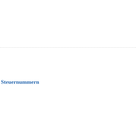
mt
von Steuernummern