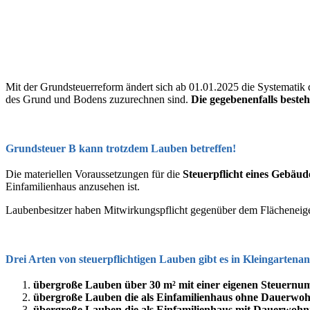
Mit der Grundsteuerreform ändert sich ab 01.01.2025 die Systemati
des Grund und Bodens zuzurechnen sind.
Die gegebenenfalls beste
Grundsteuer B kann trotzdem Lauben betreffen!
Die materiellen Voraussetzungen für die
Steuerpflicht eines Gebäu
Einfamilienhaus anzusehen ist.
Laubenbesitzer haben Mitwirkungspflicht gegenüber dem Flächenei
Drei Arten von steuerpflichtigen Lauben gibt es in Kleingartena
übergroße Lauben über 30 m² mit einer eigenen Steuern
übergroße Lauben die als Einfamilienhaus ohne Dauerwohn
übergroße Lauben die als Einfamilienhaus mit Dauerwohnn