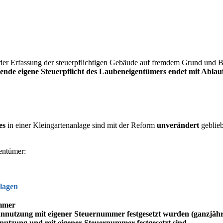
k der Erfassung der steuerpflichtigen Gebäude auf fremdem Grund und
hende eigene Steuerpflicht des Laubeneigentümers endet mit Ablauf
des
in einer Kleingartenanlage sind mit der Reform
unverändert
geblie
gentümer:
nlagen
ummer
nutzung mit eigener Steuernummer festgesetzt wurden (ganzjähr
utzung und mit eigener Steuernummer festgesetzt sind