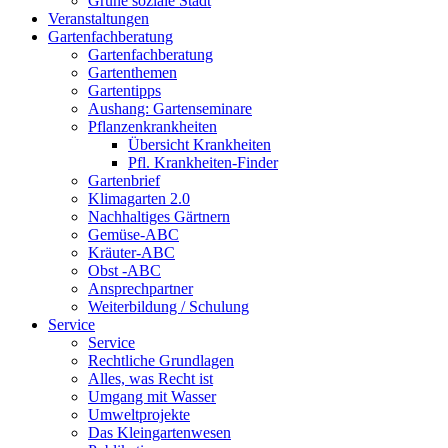
Grüne soziale Stadt
Veranstaltungen
Gartenfachberatung
Gartenfachberatung
Gartenthemen
Gartentipps
Aushang: Gartenseminare
Pflanzenkrankheiten
Übersicht Krankheiten
Pfl. Krankheiten-Finder
Gartenbrief
Klimagarten 2.0
Nachhaltiges Gärtnern
Gemüse-ABC
Kräuter-ABC
Obst -ABC
Ansprechpartner
Weiterbildung / Schulung
Service
Service
Rechtliche Grundlagen
Alles, was Recht ist
Umgang mit Wasser
Umweltprojekte
Das Kleingartenwesen