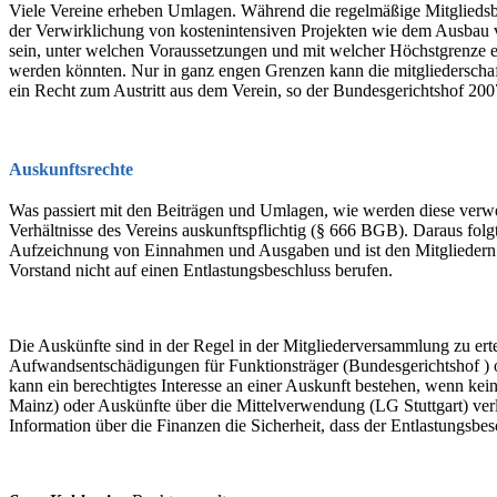
Viele Vereine erheben Umlagen. Während die regelmäßige Mitgliedsbei
der Verwirklichung von kostenintensiven Projekten wie dem Ausbau v
sein, unter welchen Voraussetzungen und mit welcher Höchstgrenze e
werden könnten. Nur in ganz engen Grenzen kann die mitgliederschaf
ein Recht zum Austritt aus dem Verein, so der Bundesgerichtshof 200
Auskunftsrechte
Was passiert mit den Beiträgen und Umlagen, wie werden diese verwend
Verhältnisse des Vereins auskunftspflichtig (§ 666 BGB). Daraus fol
Aufzeichnung von Einnahmen und Ausgaben und ist den Mitgliedern au
Vorstand nicht auf einen Entlastungsbeschluss berufen.
Die Auskünfte sind in der Regel in der Mitgliederversammlung zu erte
Aufwandsentschädigungen für Funktionsträger (Bundesgerichtshof ) o
kann ein berechtigtes Interesse an einer Auskunft bestehen, wenn ke
Mainz) oder Auskünfte über die Mittelverwendung (LG Stuttgart) verlan
Information über die Finanzen die Sicherheit, dass der Entlastungsbe