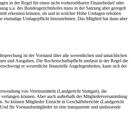
gen in der Regel für einen nicht vorhersehbaren Finanzbedarf oder
ng u.a. des Bundesgerichtshofes muss in der Satzung aber geregelt
intritt erkennen können, ob und in welcher Höhe Umlagen erhoben
ine einmalige Umlagepflicht hinzunehmen. Das Mitglied hat dann aber
tsprechung ist der Vorstand über alle wesentlichen und tatsächlichen
men und Ausgaben. Die Rechenschaftspflicht umfasst in der Regel die
schweigt er wesentliche finanzielle Angelegenheiten, kann sich der
erwendung von Vereinsmitteln (Landgericht Stuttgart), die
t) verlangen können. Aber auch außerhalb der Mitgliederversammlung
. So können Mitglieder Einsicht in Geschäftsberichte (Landgericht
. Und für Vorstandsmitglieder ist eine transparente und umfassende