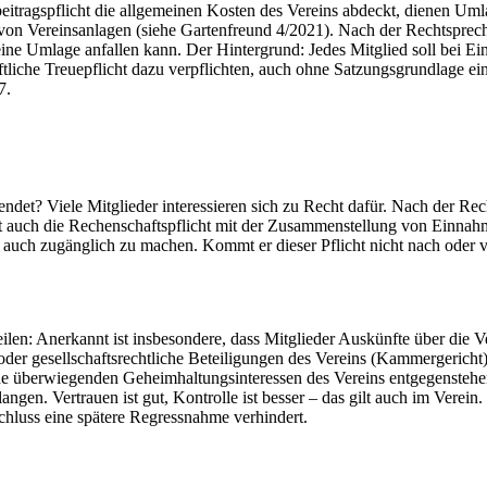
tragspflicht die allgemeinen Kosten des Vereins abdeckt, dienen Umla
on Vereinsanlagen (siehe Gartenfreund 4/2021). Nach der Rechtsprechu
ine Umlage anfallen kann. Der Hintergrund: Jedes Mitglied soll bei E
tliche Treuepflicht dazu verpflichten, auch ohne Satzungsgrundlage e
7.
et? Viele Mitglieder interessieren sich zu Recht dafür. Nach der Rech
gt auch die Rechenschaftspflicht mit der Zusammenstellung von Einnah
ch zugänglich zu machen. Kommt er dieser Pflicht nicht nach oder ver
ilen: Anerkannt ist insbesondere, dass Mitglieder Auskünfte über die V
der gesellschaftsrechtliche Beteiligungen des Vereins (Kammergerich
ine überwiegenden Geheimhaltungsinteressen des Vereins entgegenstehen
gen. Vertrauen ist gut, Kontrolle ist besser – das gilt auch im Verein
schluss eine spätere Regressnahme verhindert.