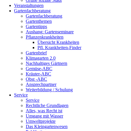
Grüne soziale Stadt
Veranstaltungen
Gartenfachberatung
Gartenfachberatung
Gartenthemen
Gartentipps
Aushang: Gartenseminare
Pflanzenkrankheiten
Übersicht Krankheiten
Pfl. Krankheiten-Finder
Gartenbrief
Klimagarten 2.0
Nachhaltiges Gärtnern
Gemüse-ABC
Kräuter-ABC
Obst -ABC
Ansprechpartner
Weiterbildung / Schulung
Service
Service
Rechtliche Grundlagen
Alles, was Recht ist
Umgang mit Wasser
Umweltprojekte
Das Kleingartenwesen