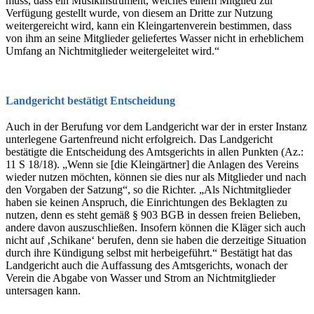
muss, dass ein Musikinstrument, welches einem Mitglied zur
Verfügung gestellt wurde, von diesem an Dritte zur Nutzung
weitergereicht wird, kann ein Kleingartenverein bestimmen, dass
von ihm an seine Mitglieder geliefertes Wasser nicht in erheblichem
Umfang an Nichtmitglieder weitergeleitet wird.“
Landgericht bestätigt Entscheidung
Auch in der Berufung vor dem Landgericht war der in erster Instanz
unterlegene Gartenfreund nicht erfolgreich. Das Landgericht
bestätigte die Entscheidung des Amtsgerichts in allen Punkten (Az.:
11 S 18/18). „Wenn sie [die Kleingärtner] die Anlagen des Vereins
wieder nutzen möchten, können sie dies nur als Mitglieder und nach
den Vorgaben der Satzung“, so die Richter. „Als Nichtmitglieder
haben sie keinen Anspruch, die Einrichtungen des Beklagten zu
nutzen, denn es steht gemäß § 903 BGB in dessen freien Belieben,
andere davon auszuschließen. Insofern können die Kläger sich auch
nicht auf ‚Schikane‘ berufen, denn sie haben die derzeitige Situation
durch ihre Kündigung selbst mit herbeigeführt.“ Bestätigt hat das
Landgericht auch die Auffassung des Amtsgerichts, wonach der
Verein die Abgabe von Wasser und Strom an Nichtmitglieder
untersagen kann.