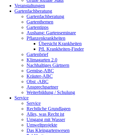
Grüne soziale Stadt
Veranstaltungen
Gartenfachberatung
Gartenfachberatung
Gartenthemen
Gartentipps
Aushang: Gartenseminare
Pflanzenkrankheiten
Übersicht Krankheiten
Pfl. Krankheiten-Finder
Gartenbrief
Klimagarten 2.0
Nachhaltiges Gärtnern
Gemüse-ABC
Kräuter-ABC
Obst -ABC
Ansprechpartner
Weiterbildung / Schulung
Service
Service
Rechtliche Grundlagen
Alles, was Recht ist
Umgang mit Wasser
Umweltprojekte
Das Kleingartenwesen