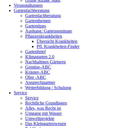
Grüne soziale Stadt
Veranstaltungen
Gartenfachberatung
Gartenfachberatung
Gartenthemen
Gartentipps
Aushang: Gartenseminare
Pflanzenkrankheiten
Übersicht Krankheiten
Pfl. Krankheiten-Finder
Gartenbrief
Klimagarten 2.0
Nachhaltiges Gärtnern
Gemüse-ABC
Kräuter-ABC
Obst -ABC
Ansprechpartner
Weiterbildung / Schulung
Service
Service
Rechtliche Grundlagen
Alles, was Recht ist
Umgang mit Wasser
Umweltprojekte
Das Kleingartenwesen