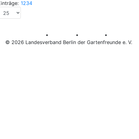
Einträge:
1
2
3
4
•
•
•
AGB
Datenschutz
Impressum
© 2026 Landesverband Berlin der Gartenfreunde e. V.