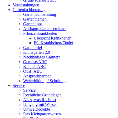
Grüne soziale Stadt
Veranstaltungen
Gartenfachberatung
Gartenfachberatung
Gartenthemen
Gartentipps
Aushang: Gartenseminare
Pflanzenkrankheiten
Übersicht Krankheiten
Pfl. Krankheiten-Finder
Gartenbrief
Klimagarten 2.0
Nachhaltiges Gärtnern
Gemüse-ABC
Kräuter-ABC
Obst -ABC
Ansprechpartner
Weiterbildung / Schulung
Service
Service
Rechtliche Grundlagen
Alles, was Recht ist
Umgang mit Wasser
Umweltprojekte
Das Kleingartenwesen