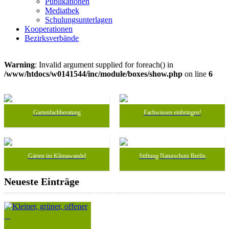
Publikationen
Mediathek
Schulungsunterlagen
Kooperationen
Bezirksverbände
Warning
: Invalid argument supplied for foreach() in
/www/htdocs/w0141544/inc/module/boxes/show.php
on line
6
Gartenfachberatung
Fachwissen einbringen!
Gärten im Klimawandel
Stiftung Naturschutz Berlin
Neueste Einträge