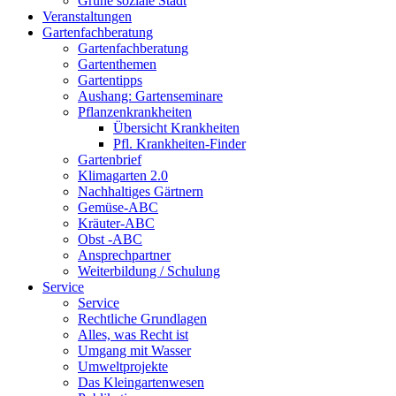
Grüne soziale Stadt
Veranstaltungen
Gartenfachberatung
Gartenfachberatung
Gartenthemen
Gartentipps
Aushang: Gartenseminare
Pflanzenkrankheiten
Übersicht Krankheiten
Pfl. Krankheiten-Finder
Gartenbrief
Klimagarten 2.0
Nachhaltiges Gärtnern
Gemüse-ABC
Kräuter-ABC
Obst -ABC
Ansprechpartner
Weiterbildung / Schulung
Service
Service
Rechtliche Grundlagen
Alles, was Recht ist
Umgang mit Wasser
Umweltprojekte
Das Kleingartenwesen