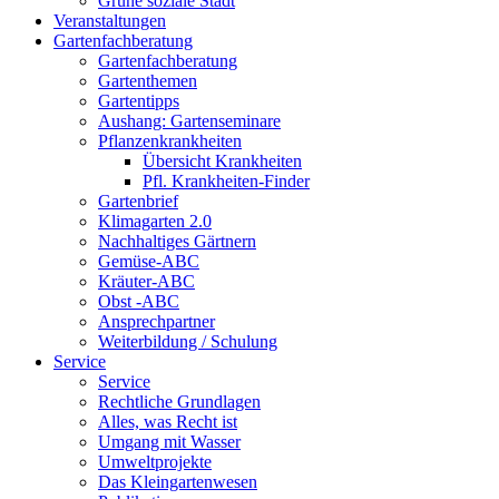
Grüne soziale Stadt
Veranstaltungen
Gartenfachberatung
Gartenfachberatung
Gartenthemen
Gartentipps
Aushang: Gartenseminare
Pflanzenkrankheiten
Übersicht Krankheiten
Pfl. Krankheiten-Finder
Gartenbrief
Klimagarten 2.0
Nachhaltiges Gärtnern
Gemüse-ABC
Kräuter-ABC
Obst -ABC
Ansprechpartner
Weiterbildung / Schulung
Service
Service
Rechtliche Grundlagen
Alles, was Recht ist
Umgang mit Wasser
Umweltprojekte
Das Kleingartenwesen