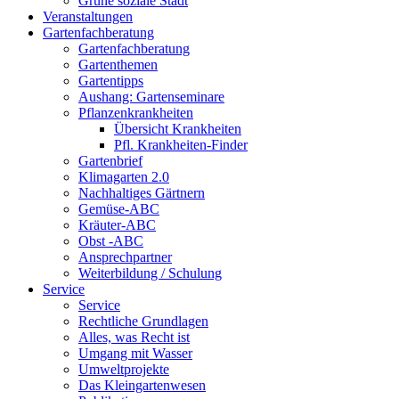
Grüne soziale Stadt
Veranstaltungen
Gartenfachberatung
Gartenfachberatung
Gartenthemen
Gartentipps
Aushang: Gartenseminare
Pflanzenkrankheiten
Übersicht Krankheiten
Pfl. Krankheiten-Finder
Gartenbrief
Klimagarten 2.0
Nachhaltiges Gärtnern
Gemüse-ABC
Kräuter-ABC
Obst -ABC
Ansprechpartner
Weiterbildung / Schulung
Service
Service
Rechtliche Grundlagen
Alles, was Recht ist
Umgang mit Wasser
Umweltprojekte
Das Kleingartenwesen