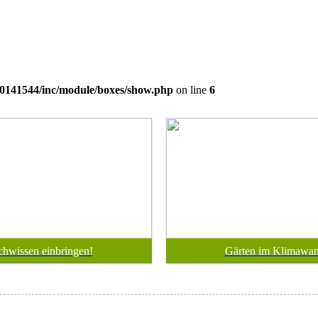
0141544/inc/module/boxes/show.php
on line
6
chwissen einbringen!
Gärten im Klimawan