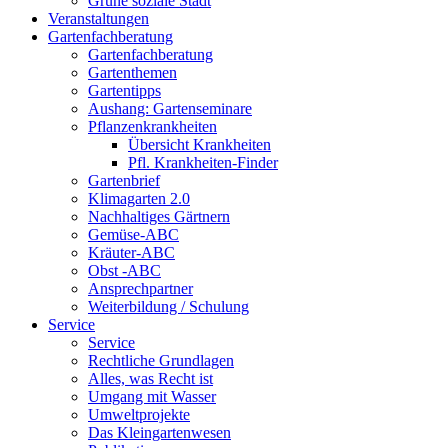
Grüne soziale Stadt
Veranstaltungen
Gartenfachberatung
Gartenfachberatung
Gartenthemen
Gartentipps
Aushang: Gartenseminare
Pflanzenkrankheiten
Übersicht Krankheiten
Pfl. Krankheiten-Finder
Gartenbrief
Klimagarten 2.0
Nachhaltiges Gärtnern
Gemüse-ABC
Kräuter-ABC
Obst -ABC
Ansprechpartner
Weiterbildung / Schulung
Service
Service
Rechtliche Grundlagen
Alles, was Recht ist
Umgang mit Wasser
Umweltprojekte
Das Kleingartenwesen