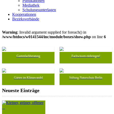
Publikationen
Mediathek
Schulungsunterlagen
Kooperationen
Bezirksverbände
Warning
: Invalid argument supplied for foreach() in
/www/htdocs/w0141544/inc/module/boxes/show.php
on line
6
Gartenfachberatung
Fachwissen einbringen!
Gärten im Klimawandel
Stiftung Naturschutz Berlin
Neueste Einträge