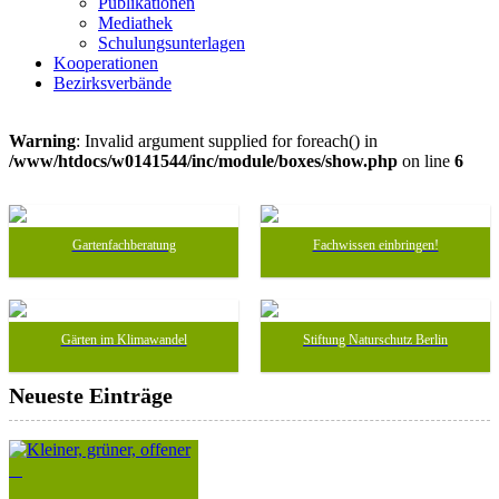
Publikationen
Mediathek
Schulungsunterlagen
Kooperationen
Bezirksverbände
Warning
: Invalid argument supplied for foreach() in
/www/htdocs/w0141544/inc/module/boxes/show.php
on line
6
Gartenfachberatung
Fachwissen einbringen!
Gärten im Klimawandel
Stiftung Naturschutz Berlin
Neueste Einträge