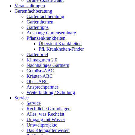
Grüne soziale Stadt
Veranstaltungen
Gartenfachberatung
Gartenfachberatung
Gartenthemen
Gartentipps
Aushang: Gartenseminare
Pflanzenkrankheiten
Übersicht Krankheiten
Pfl. Krankheiten-Finder
Gartenbrief
Klimagarten 2.0
Nachhaltiges Gärtnern
Gemüse-ABC
Kräuter-ABC
Obst -ABC
Ansprechpartner
Weiterbildung / Schulung
Service
Service
Rechtliche Grundlagen
Alles, was Recht ist
Umgang mit Wasser
Umweltprojekte
Das Kleingartenwesen